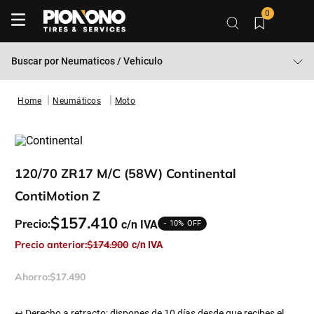
0
Buscar por
Neumaticos / Vehiculo
Neumáticos
Moto
120/70 ZR17 M/C (58W) Continental
ContiMotion Z
$
157
.
410
Precio:
10%
Precio anterior:
$
174
.
900
Ahorro:
$
17
.
490
↩ Derecho a retracto: dispones de 10 días desde que recibes el