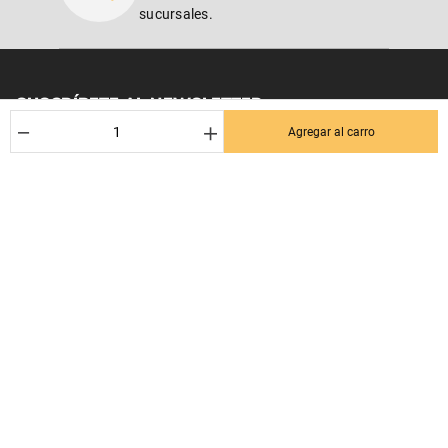
sucursales.
SUSCRÍBETE AL NEWSLETTER
－
＋
Agregar al carro
¡Entérate de los mejores Dctos% para tu próxima compra! Y se el
primero en enterarte de las últimas noticias en tu email.
Nombre
Correo*
Quiero recibir el newsletter con promociones.
Suscribirse