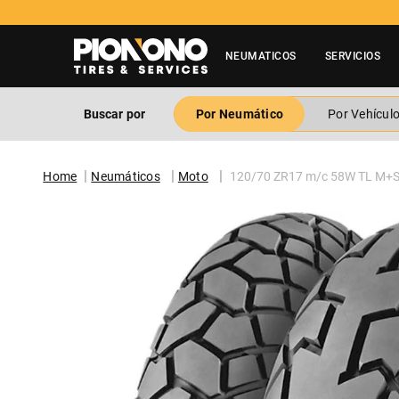
NEUMATICOS
SERVICIOS
Buscar por
Por Neumático
Por Vehícul
Neumáticos
Moto
120/70 ZR17 m/c 58W TL M+S 