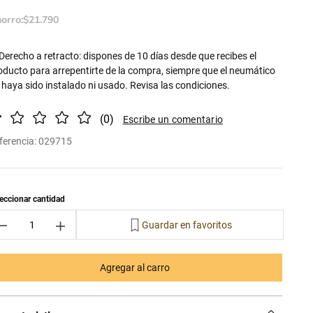
orro:
$
21
.
790
Derecho a retracto: dispones de 10 días desde que recibes el
oducto para arrepentirte de la compra, siempre que el neumático
 haya sido instalado ni usado. Revisa las condiciones.
(
0
)
ferencia
:
029715
－
＋
Agregar al carro