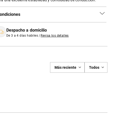
ra una excelente estabilidad y comodidad de conduccion.
ondiciones
Despacho a domicilio
De 3 a 4 días habiles
|
Revisa los detalles
Más reciente
Todos