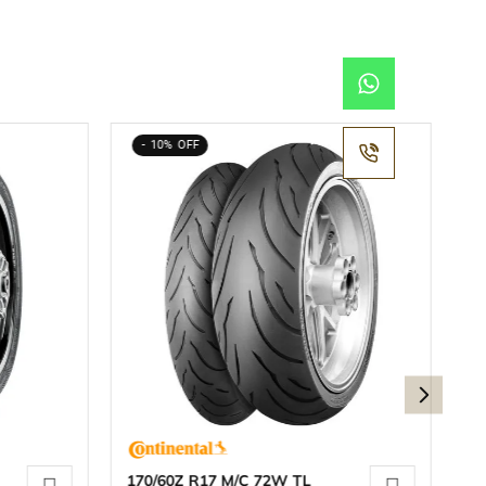
10%
170/60Z R17 M/C 72W TL
15