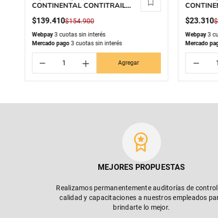
CONTINENTAL CONTITRAIL
CONTINE
ATTACK 2
$
139
.
410
$
23
.
310
$
154
.
900
Webpay
3 cuotas sin interés
Webpay
3 cu
Mercado pago
3 cuotas sin interés
Mercado pa
－
＋
－
Agregar
MEJORES PROPUESTAS
Realizamos permanentemente auditorías de control
calidad y capacitaciones a nuestros empleados pa
brindarte lo mejor.