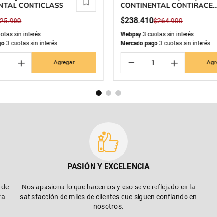
NTAL CONTICLASS
CONTINENTAL CONTIRACE
ATTACK
$
238
.
410
$
25
.
900
$
264
.
900
otas sin interés
Webpay
3 cuotas sin interés
go
3 cuotas sin interés
Mercado pago
3 cuotas sin interés
＋
－
＋
Agregar
Agr
PASIÓN Y EXCELENCIA
 de
Nos apasiona lo que hacemos y eso se ve reflejado en la
ra
satisfacción de miles de clientes que siguen confiando en
nosotros.