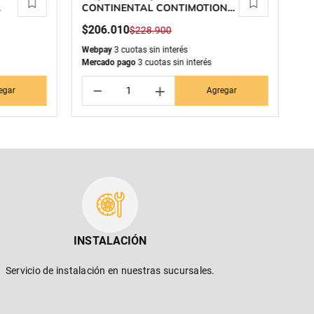
CONTINENTAL CONTIMOTION
C
M
$
206
.
010
$
$
228
.
900
Webpay
3 cuotas sin interés
We
Mercado pago
3 cuotas sin interés
Me
－
＋
egar
Agregar
INSTALACIÓN
Servicio de instalación en nuestras sucursales.