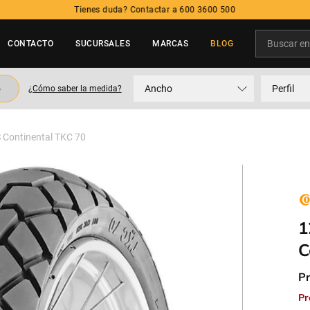
Tienes duda? Contactar a 600 3600 500
Buscar en t
CONTACTO
SUCURSALES
MARCAS
BLOG
TÉRMINOS MÁS BUSCADOS
o
Ancho
Perfil
¿Cómo saber la medida?
1
.
neumatico
2
.
215
Continental TKC 70
3
.
235
4
.
195
5
.
245
1
C
Pr
Pr