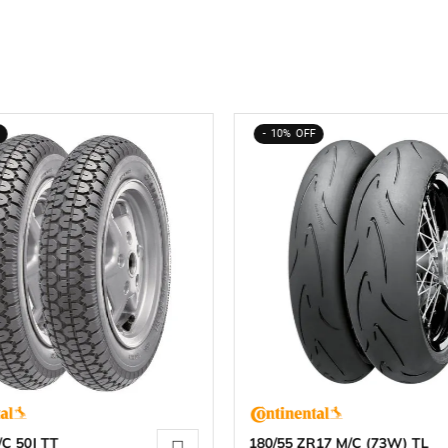
10%
/C 50J TT
180/55 ZR17 M/C (73W) TL