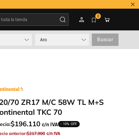
oda la tienda
0
Buscar
Aro
20/70 ZR17 M/c 58W TL M+S
ontinental TKC 70
$
196
.
110
ecio:
10%
ecio anterior:
$
217
.
900