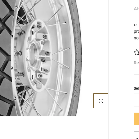
Ah
↩ 
pr
no
Re