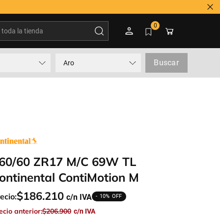
oda la tienda
0
Buscar
Aro
60/60 ZR17 M/C 69W TL
ontinental ContiMotion M
$
186
.
210
ecio:
10%
ecio anterior:
$
206
.
900