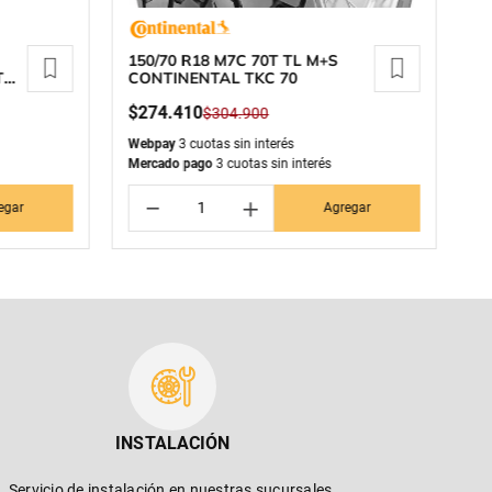
150/70 R18 M7C 70T TL M+S
15
T
CONTINENTAL TKC 70
C
$
274
.
410
$
$
304
.
900
Webpay
3 cuotas sin interés
We
Mercado pago
3 cuotas sin interés
Me
－
＋
egar
Agregar
INSTALACIÓN
Servicio de instalación en nuestras sucursales.