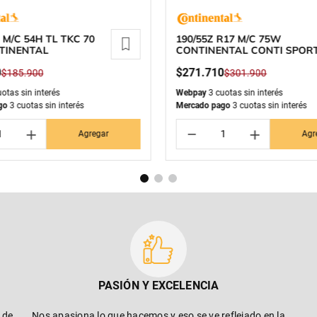
1 M/C 54H TL TKC 70
190/55Z R17 M/C 75W
TINENTAL
CONTINENTAL CONTI SPOR
ATTACK 4
0
$
271
.
710
$
185
.
900
$
301
.
900
otas sin interés
Webpay
3 cuotas sin interés
go
3 cuotas sin interés
Mercado pago
3 cuotas sin interés
＋
－
＋
Agregar
Agr
PASIÓN Y EXCELENCIA
 de
Nos apasiona lo que hacemos y eso se ve reflejado en la