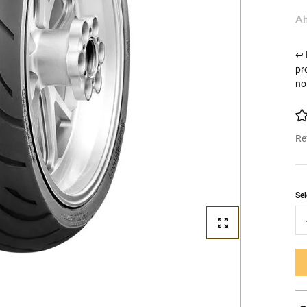
Ah
↩ 
pr
no
Re