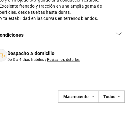
co y en mojado otorgando una conducción estable.
 Excelente frenado y tracción en una amplia gama de
perficies, desde sueltas hasta duras.
 Alta estabilidad en las curvas en terrenos blandos.
ondiciones
Despacho a domicilio
De 3 a 4 días habiles
|
Revisa los detalles
Más reciente
Todos