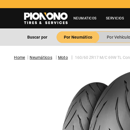
NEUMATICOS
SERVICIOS
Buscar por
Por Neumático
Por Vehícul
Neumáticos
Moto
160/60 ZR17 M/C 69W TL Cont