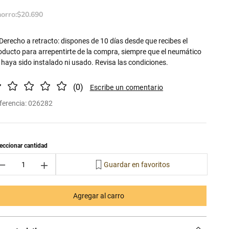
orro:
$
20
.
690
Derecho a retracto: dispones de 10 días desde que recibes el
oducto para arrepentirte de la compra, siempre que el neumático
 haya sido instalado ni usado. Revisa las condiciones.
(
0
)
ferencia
:
026282
－
＋
Agregar al carro