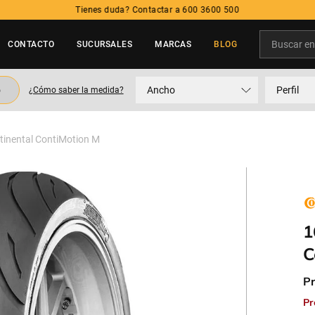
Tienes duda? Contactar a 600 3600 500
Buscar en t
CONTACTO
SUCURSALES
MARCAS
BLOG
TÉRMINOS MÁS BUSCADOS
o
Ancho
Perfil
¿Cómo saber la medida?
1
.
neumatico
2
.
215
inental ContiMotion M
3
.
205
4
.
195
5
.
235
1
C
Pr
Pr