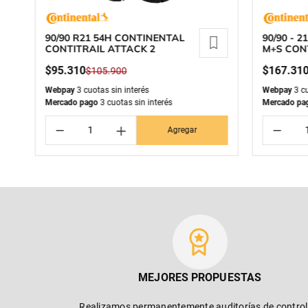
90/90 R21 54H CONTINENTAL
90/90 - 2
CONTITRAIL ATTACK 2
M+S CON
$
95
.
310
$
167
.
31
$
105
.
900
Webpay
3 cuotas sin interés
Webpay
3 cu
Mercado pago
3 cuotas sin interés
Mercado pa
－
＋
－
Agregar
MEJORES PROPUESTAS
Realizamos permanentemente auditorías de control