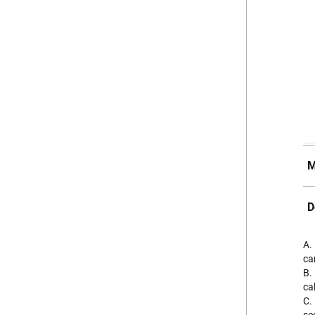
M
D
A.
ca
B.
ca
C.