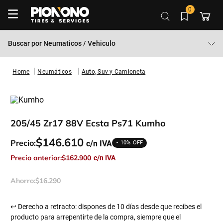
0
Buscar por
Neumaticos / Vehiculo
Neumáticos
Auto, Suv y Camioneta
205/45 Zr17 88V Ecsta Ps71 Kumho
$
146
.
610
Precio:
10%
Precio anterior:
$
162
.
900
Ahorro:
$
16
.
290
↩ Derecho a retracto: dispones de 10 días desde que recibes el
producto para arrepentirte de la compra, siempre que el