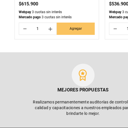
$
615
.
900
$
536
.
90
Webpay
3 cuotas sin interés
Webpay
3 cu
Mercado pago
3 cuotas sin interés
Mercado pa
－
＋
－
Agregar
MEJORES PROPUESTAS
Realizamos permanentemente auditorías de control
calidad y capacitaciones a nuestros empleados pa
brindarte lo mejor.