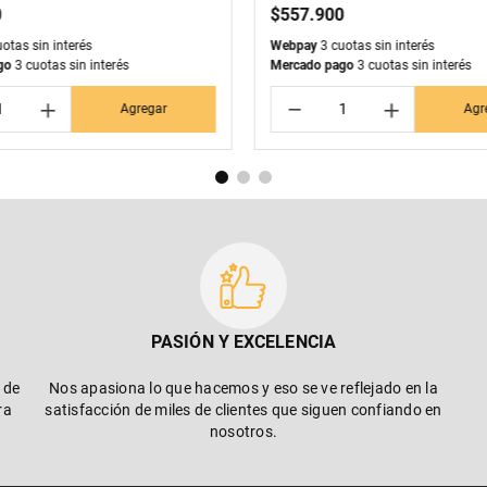
0
$
557
.
900
otas sin interés
Webpay
3 cuotas sin interés
go
3 cuotas sin interés
Mercado pago
3 cuotas sin interés
＋
－
＋
Agregar
Agr
PASIÓN Y EXCELENCIA
 de
Nos apasiona lo que hacemos y eso se ve reflejado en la
ra
satisfacción de miles de clientes que siguen confiando en
nosotros.