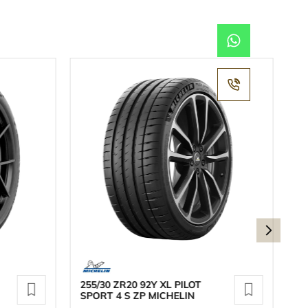
255/30 ZR20 92Y XL PILOT
22
SPORT 4 S ZP MICHELIN
S