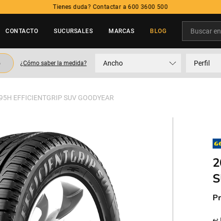
Tienes duda? Contactar a 600 3600 500
Buscar en t
CONTACTO
SUCURSALES
MARCAS
BLOG
TÉRMINOS MÁS BUSCADOS
o
Ancho
Perfil
¿Cómo saber la medida?
1
.
neumatico
2
.
215
 95H EFFICIENTGRIP SUV GOODYEAR
3
.
235
4
.
195
5
.
245
2
S
Pr
↩ 