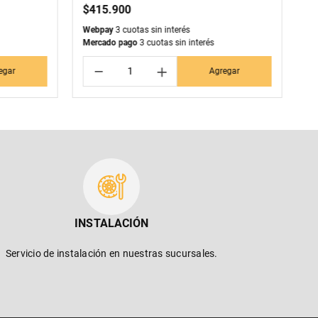
$
415
.
900
$
Webpay
3 cuotas sin interés
We
Mercado pago
3 cuotas sin interés
Me
－
＋
egar
Agregar
INSTALACIÓN
Servicio de instalación en nuestras sucursales.