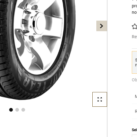
pr
no
Re
S
r
Ob
M
R