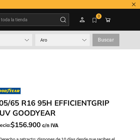
oda la tienda
0
Buscar
Aro
05/65 R16 95H EFFICIENTGRIP
UV GOODYEAR
$
156
.
900
ecio:
Derecho a retracto: dispones de 10 días desde que recibes el