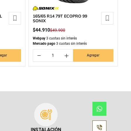
L
165/65 R14 79T ECOPRO 99
SONIX
$
44
.
910
$
49
.
900
Webpay
3 cuotas sin interés
Mercado pago
3 cuotas sin interés
－
＋
egar
Agregar
INSTALACIÓN