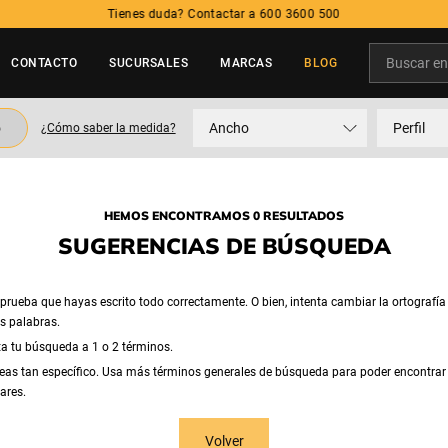
Tienes duda? Contactar a 600 3600 500
Buscar en t
CONTACTO
SUCURSALES
MARCAS
BLOG
TÉRMINOS MÁS BUSCADOS
o
Ancho
Perfil
¿Cómo saber la medida?
1
.
neumatico
2
.
225
3
.
215
HEMOS ENCONTRAMOS 0 RESULTADOS
4
.
205
SUGERENCIAS DE BÚSQUEDA
5
.
195
rueba que hayas escrito todo correctamente. O bien, intenta cambiar la ortografía
as palabras.
ta tu búsqueda a 1 o 2 términos.
eas tan específico. Usa más términos generales de búsqueda para poder encontrar
ares.
Volver