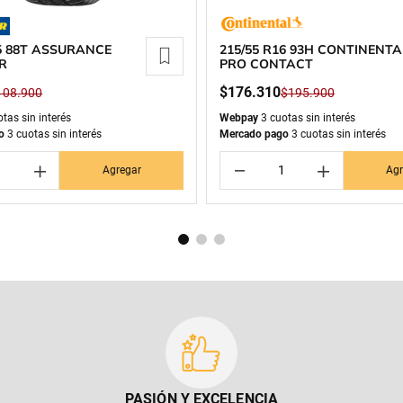
15 88T ASSURANCE
215/55 R16 93H CONTINENTA
R
PRO CONTACT
$
176
.
310
108
.
900
$
195
.
900
tas sin interés
Webpay
3 cuotas sin interés
o
3 cuotas sin interés
Mercado pago
3 cuotas sin interés
＋
－
＋
Agregar
Agr
PASIÓN Y EXCELENCIA