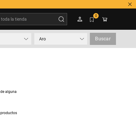
oda la tienda
0
Buscar
Aro
 de alguna
 productos