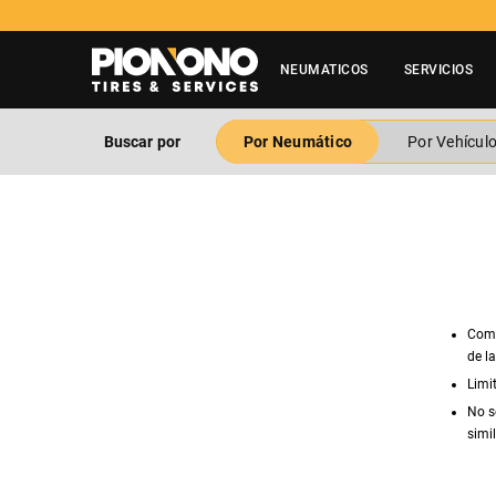
NEUMATICOS
SERVICIOS
Buscar por
Por Neumático
Por Vehícul
Comp
de l
Limi
No s
simil