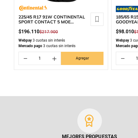
225/45 R17 91W CONTINENTAL
185/65 R
SPORT CONTACT 5 MOE
GOODYEA
RUNFLAT
$
196
.
110
$
98
.
010
$
217
.
900
$
Webpay
3 cuotas sin interés
Webpay
3 cuo
Mercado pago
3 cuotas sin interés
Mercado pag
－
＋
－
Agregar
MEJORES PROPUESTAS