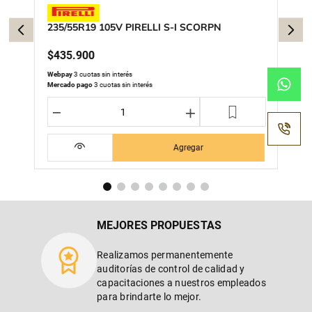
235/55R19 105V PIRELLI S-I SCORPN
$
435
.
900
Webpay
3 cuotas sin interés
Mercado pago
3 cuotas sin interés
－
＋
Agregar
MEJORES PROPUESTAS
Realizamos permanentemente
auditorías de control de calidad y
capacitaciones a nuestros empleados
para brindarte lo mejor.