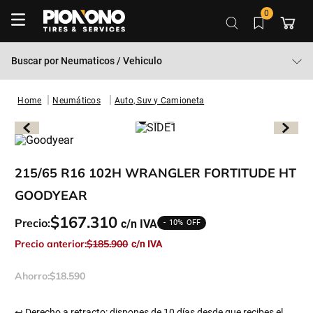
0
Buscar por
Neumaticos / Vehiculo
Neumáticos
Auto, Suv y Camioneta
215/65 R16 102H WRANGLER FORTITUDE HT
GOODYEAR
$
167
.
310
Precio:
10%
Precio anterior:
$
185
.
900
Ahorro:
$
18
.
590
↩ Derecho a retracto: dispones de 10 días desde que recibes el