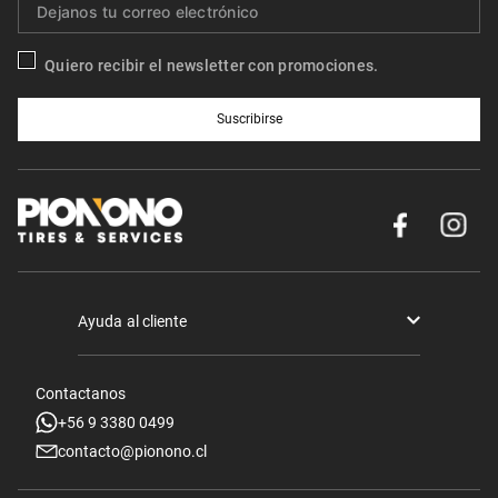
Quiero recibir el newsletter con promociones.
Suscribirse
Ayuda al cliente
Términos y condiciones
Contactanos
Politica de Seguridad y Privacidad
+56 9 3380 0499
contacto@pionono.cl
Mis pedidos