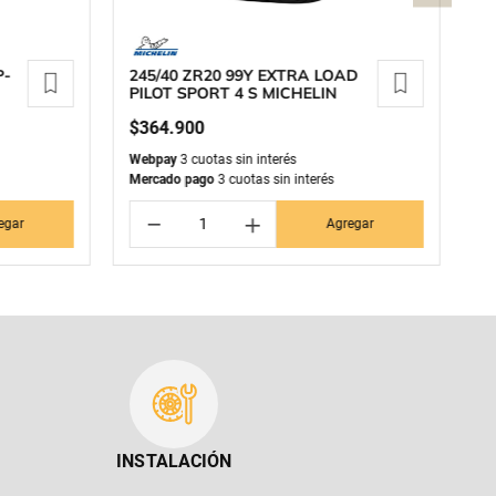
P-
245/40 ZR20 99Y EXTRA LOAD
2
PILOT SPORT 4 S MICHELIN
P
M
$
364
.
900
$
Webpay
3 cuotas sin interés
We
Mercado pago
3 cuotas sin interés
Me
－
＋
egar
Agregar
INSTALACIÓN