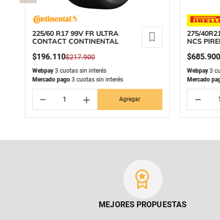
225/60 R17 99V FR ULTRA
275/40R2
CONTACT CONTINENTAL
NCS PIRE
$
196
.
110
$
685
.
90
$
217
.
900
Webpay
3 cuotas sin interés
Webpay
3 cu
Mercado pago
3 cuotas sin interés
Mercado pa
－
＋
－
Agregar
MEJORES PROPUESTAS