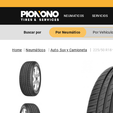
Tienes duda? Contactar a 600 3600 500
NEUMATICOS
SERVICIOS
Buscar por
Por Neumático
Por Vehícul
Neumáticos
Auto, Suv y Camioneta
225/50 R18