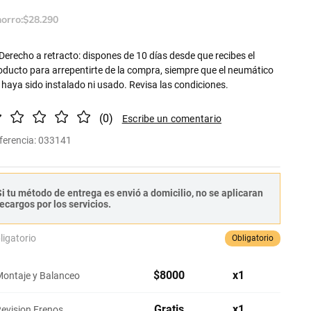
orro:
$
28
.
290
Derecho a retracto: dispones de 10 días desde que recibes el
oducto para arrepentirte de la compra, siempre que el neumático
 haya sido instalado ni usado. Revisa las condiciones.
(
0
)
ferencia
:
033141
i tu método de entrega es envió a domicilio, no se aplicaran
ecargos por los servicios.
ligatorio
Obligatorio
$
8000
x
1
ontaje y Balanceo
Gratis
x
1
evision Frenos