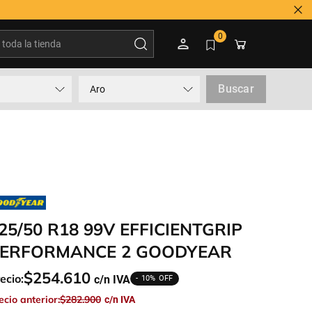
Tienes
oda la tienda
0
Buscar
Aro
25/50 R18 99V EFFICIENTGRIP
ERFORMANCE 2 GOODYEAR
$
254
.
610
ecio:
10%
ecio anterior:
$
282
.
900