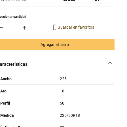
－
＋
Agregar al carro
aracteristicas
Ancho
225
Aro
18
Perfil
50
Medida
225/50R18