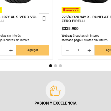
1 107Y XL S-VERD VOL
225/40R20 94Y XL RUNFLAT 
LLI
ZERO PIRELLI
0
$
338
.
900
otas sin interés
Webpay
3 cuotas sin interés
go
3 cuotas sin interés
Mercado pago
3 cuotas sin interés
＋
－
＋
Agregar
Agr
PASIÓN Y EXCELENCIA