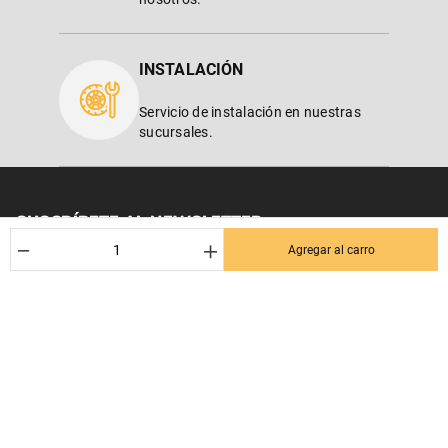
INSTALACIÓN
Servicio de instalación en nuestras
sucursales.
SUSCRÍBETE AL NEWSLETTER
－
＋
Agregar al carro
¡Entérate de los mejores Dctos% para tu próxima compra! Y se el
primero en enterarte de las últimas noticias en tu email.
Nombre
Correo*