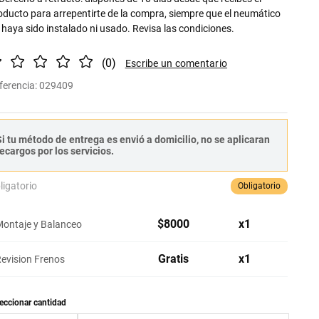
oducto para arrepentirte de la compra, siempre que el neumático
 haya sido instalado ni usado. Revisa las condiciones.
(
0
)
ferencia
:
029409
i tu método de entrega es envió a domicilio, no se aplicaran
ecargos por los servicios.
ligatorio
Obligatorio
$
8000
x
1
ontaje y Balanceo
Gratis
x
1
evision Frenos