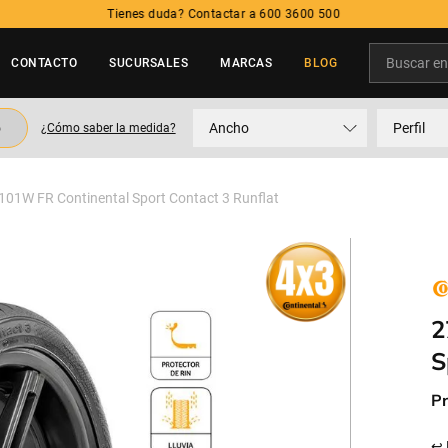
Buscar en t
CONTACTO
SUCURSALES
MARCAS
BLOG
TÉRMINOS MÁS BUSCADOS
o
Ancho
Perfil
¿Cómo saber la medida?
1
.
neumatico
2
.
215
101W FR Continental Sport Contact 3 Runflat
3
.
205
4
.
195
5
.
235
2
S
Pr
↩ 