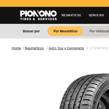
Tienes duda? Contactar a 600 3600 500
NEUMATICOS
SERVICIOS
Buscar por
Por Neumático
Por Vehícul
Neumáticos
Auto, Suv y Camioneta
275/40 R19 