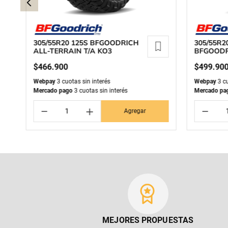
305/55R20 125S BFGOODRICH
305/55R2
ALL-TERRAIN T/A KO3
BFGOODR
T/A KM3
$
466
.
900
$
499
.
90
Webpay
3 cuotas sin interés
Webpay
3 cu
Mercado pago
3 cuotas sin interés
Mercado pa
－
＋
－
Agregar
MEJORES PROPUESTAS