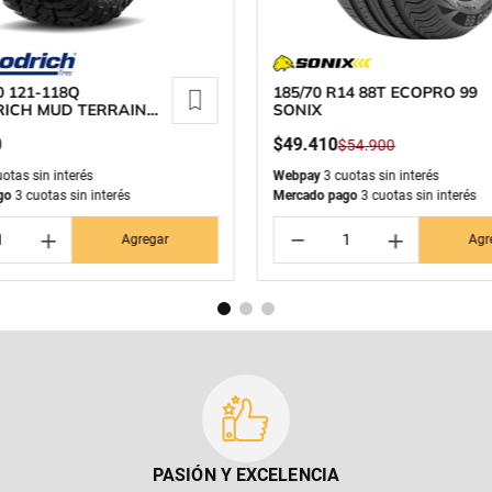
0 121-118Q
185/70 R14 88T ECOPRO 99
ICH MUD TERRAIN
SONIX
0
$
49
.
410
$
54
.
900
otas sin interés
Webpay
3 cuotas sin interés
go
3 cuotas sin interés
Mercado pago
3 cuotas sin interés
＋
－
＋
Agregar
Agr
PASIÓN Y EXCELENCIA