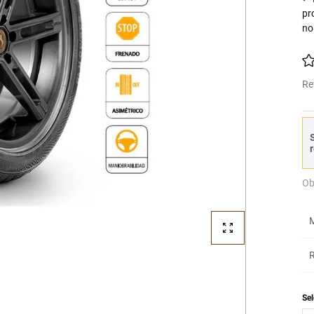
pr
no
Re
S
r
Ob
M
R