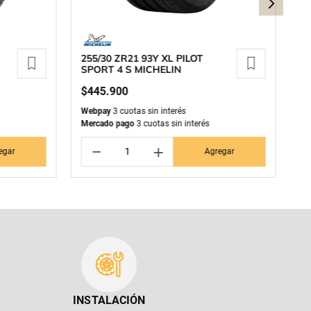
255/30 ZR21 93Y XL PILOT
25
SPORT 4 S MICHELIN
S
$
445
.
900
$
Webpay
3 cuotas sin interés
We
Mercado pago
3 cuotas sin interés
Me
－
＋
egar
Agregar
INSTALACIÓN