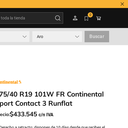
oda la tienda
0
Buscar
Aro
75/40 R19 101W FR Continental
port Contact 3 Runflat
$
433
.
545
ecio:
Derecho a retracto: dispones de 10 días desde que recibes el