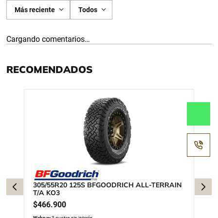
Más reciente
Todos
Cargando comentarios…
RECOMENDADOS
305/55R20 125S BFGOODRICH ALL-TERRAIN
T/A KO3
$
466
.
900
Webpay
3 cuotas sin interés