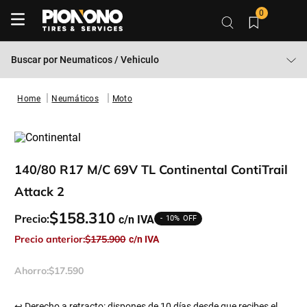
0
Buscar por
Neumaticos / Vehiculo
Neumáticos
Moto
140/80 R17 M/C 69V TL Continental ContiTrail
Attack 2
$
158
.
310
Precio:
10%
Precio anterior:
$
175
.
900
Ahorro:
$
17
.
590
↩ Derecho a retracto: dispones de 10 días desde que recibes el