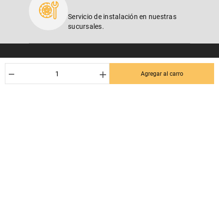
Servicio de instalación en nuestras
sucursales.
SUSCRÍBETE AL NEWSLETTER
－
＋
Agregar al carro
¡Entérate de los mejores Dctos% para tu próxima compra! Y se el
primero en enterarte de las últimas noticias en tu email.
Nombre
Correo*
Quiero recibir el newsletter con promociones.
Suscribirse