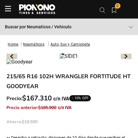
0
Buscar por
Neumaticos / Vehiculo
Neumáticos
Auto, Suv y Camioneta
215/65 R16 102H WRANGLER FORTITUDE HT
GOODYEAR
$
167
.
310
Precio:
10%
Precio anterior:
$
185
.
900
Ahorro:
$
18
.
590
↩ Derecho a retracto: dispones de 10 días desde que recibes el