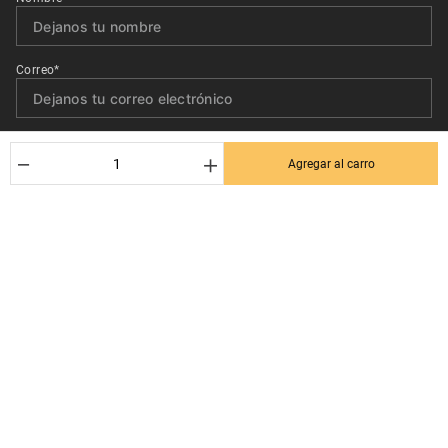
Correo*
Quiero recibir el newsletter con promociones.
－
＋
Agregar al carro
Suscribirse
Ayuda al cliente
Términos y condiciones
Contactanos