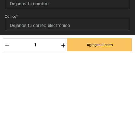
Correo*
Quiero recibir el newsletter con promociones.
－
＋
Agregar al carro
Suscribirse
Ayuda al cliente
Términos y condiciones
Contactanos
Politica de Seguridad y Privacidad