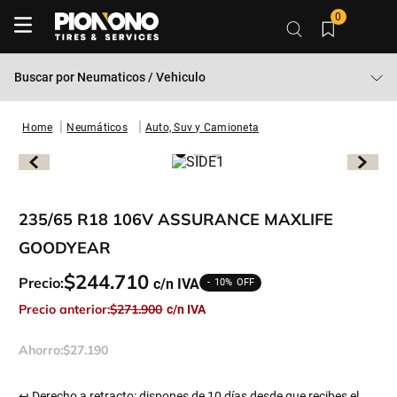
0
Buscar por
Neumaticos / Vehiculo
Neumáticos
Auto, Suv y Camioneta
235/65 R18 106V ASSURANCE MAXLIFE
GOODYEAR
$
244
.
710
Precio:
10%
Precio anterior:
$
271
.
900
Ahorro:
$
27
.
190
↩ Derecho a retracto: dispones de 10 días desde que recibes el