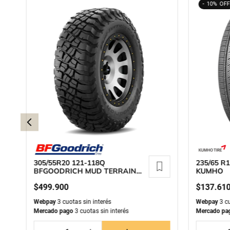
10%
305/55R20 121-118Q
235/65 R
BFGOODRICH MUD TERRAIN
KUMHO
T/A KM3
$
499
.
900
$
137
.
61
Webpay
3 cuotas sin interés
Webpay
3 cu
Mercado pago
3 cuotas sin interés
Mercado pa