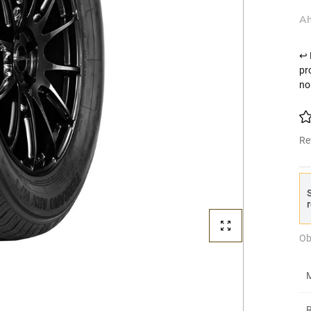
Ah
↩ 
pr
no
Re
S
r
Ob
M
R