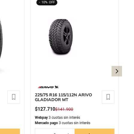
10%
225/75 R16 115/112N ARIVO
26
GLADIADOR MT
P
$
127
.
710
$
$
141
.
900
Webpay
3 cuotas sin interés
We
Mercado pago
3 cuotas sin interés
Me