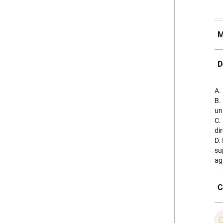
M
D
A.
B.
un
C.
di
D.
su
ag
C