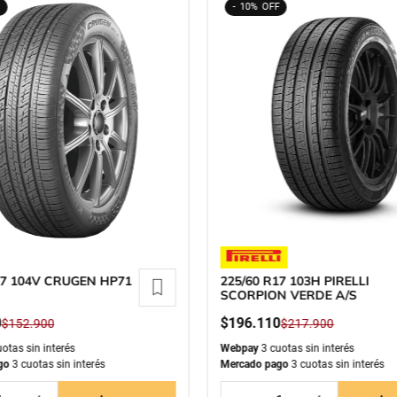
10%
17 104V CRUGEN HP71
225/60 R17 103H PIRELLI
SCORPION VERDE A/S
0
$
196
.
110
$
152
.
900
$
217
.
900
otas sin interés
Webpay
3 cuotas sin interés
go
3 cuotas sin interés
Mercado pago
3 cuotas sin interés