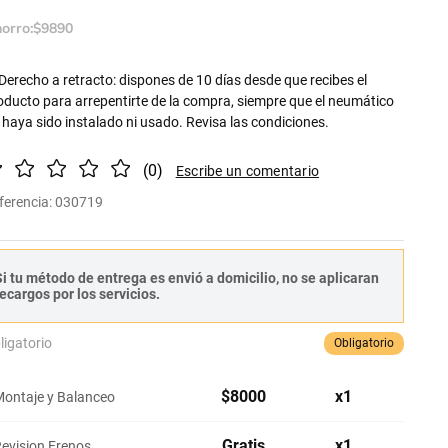
orro:
$
9890
Derecho a retracto: dispones de 10 días desde que recibes el
oducto para arrepentirte de la compra, siempre que el neumático
 haya sido instalado ni usado. Revisa las condiciones.
(
0
)
ferencia
:
030719
i tu método de entrega es envió a domicilio, no se aplicaran
ecargos por los servicios.
ligatorio
Obligatorio
$
8000
x
1
ontaje y Balanceo
Gratis
x
1
evision Frenos