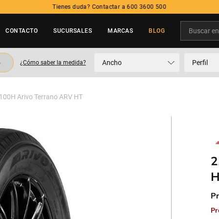
Tienes duda? Contactar a 600 3600 500
Buscar en t
CONTACTO
SUCURSALES
MARCAS
BLOG
TÉRMINOS MÁS BUSCADOS
o
Ancho
Perfil
¿Cómo saber la medida?
1
.
neumatico
2
.
215
100H Arivo Terrano ARV HT
3
.
205
4
.
195
5
.
235
2
H
Pr
Pr