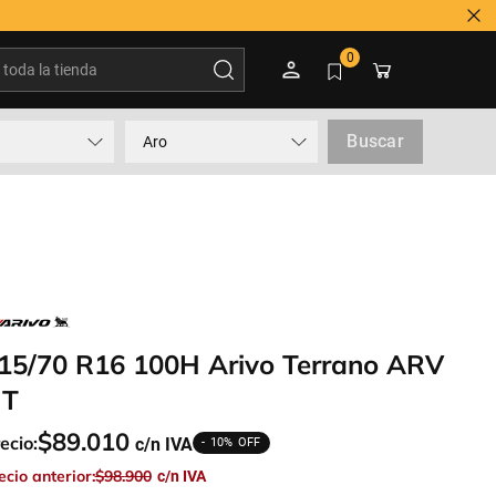
oda la tienda
0
Buscar
Aro
15/70 R16 100H Arivo Terrano ARV
T
$
89
.
010
ecio:
10%
ecio anterior:
$
98
.
900