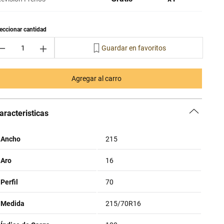
－
＋
Agregar al carro
aracteristicas
Ancho
215
Aro
16
Perfil
70
Medida
215/70R16