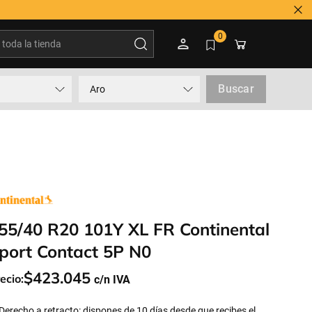
oda la tienda
0
Buscar
Aro
55/40 R20 101Y XL FR Continental
port Contact 5P N0
$
423
.
045
ecio:
Derecho a retracto: dispones de 10 días desde que recibes el