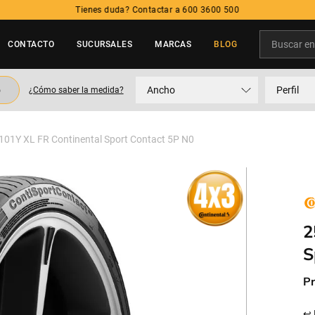
Tienes duda? Contactar a 600 3600 500
Buscar en t
CONTACTO
SUCURSALES
MARCAS
BLOG
TÉRMINOS MÁS BUSCADOS
o
Ancho
Perfil
¿Cómo saber la medida?
1
.
neumatico
2
.
215
101Y XL FR Continental Sport Contact 5P N0
3
.
195
4
.
235
5
.
245
2
S
Pr
↩ 