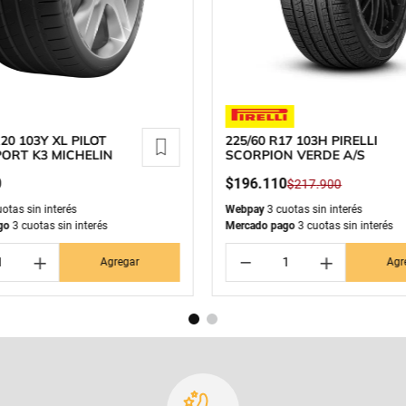
20 103Y XL PILOT
225/60 R17 103H PIRELLI
ORT K3 MICHELIN
SCORPION VERDE A/S
0
$
196
.
110
$
217
.
900
otas sin interés
Webpay
3 cuotas sin interés
go
3 cuotas sin interés
Mercado pago
3 cuotas sin interés
＋
－
＋
Agregar
Agr