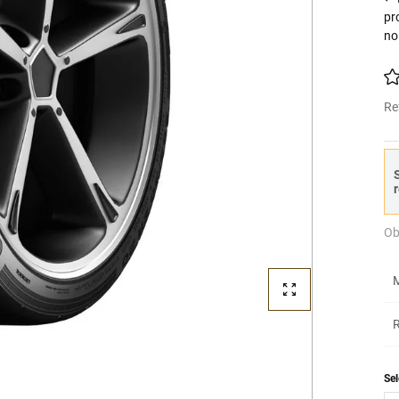
pr
no
Re
S
r
Ob
M
R