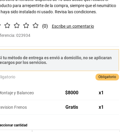
oducto para arrepentirte de la compra, siempre que el neumático
 haya sido instalado ni usado. Revisa las condiciones.
(
0
)
ferencia
:
023934
i tu método de entrega es envió a domicilio, no se aplicaran
ecargos por los servicios.
ligatorio
Obligatorio
$
8000
x
1
ontaje y Balanceo
Gratis
x
1
evision Frenos