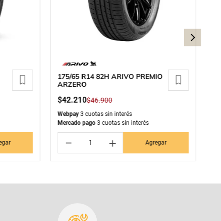
175/65 R14 82H ARIVO PREMIO
2
ARZERO
G
$
42
.
210
$
$
46
.
900
Webpay
3 cuotas sin interés
We
Mercado pago
3 cuotas sin interés
Me
－
＋
egar
Agregar