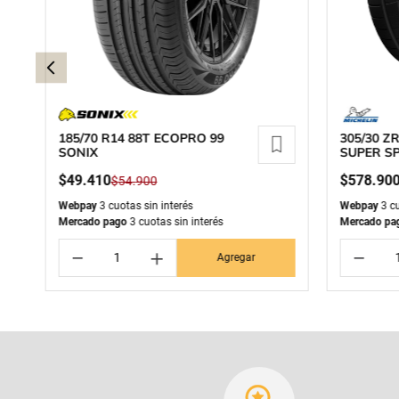
185/70 R14 88T ECOPRO 99
305/30 ZR
SONIX
SUPER SP
$
49
.
410
$
578
.
90
$
54
.
900
Webpay
3 cuotas sin interés
Webpay
3 cu
Mercado pago
3 cuotas sin interés
Mercado pa
－
＋
－
Agregar