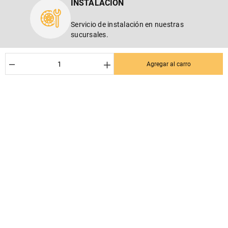
INSTALACIÓN
Servicio de instalación en nuestras
sucursales.
－
＋
Agregar al carro
SUSCRÍBETE AL NEWSLETTER
¡Entérate de los mejores Dctos% para tu próxima compra! Y se el
primero en enterarte de las últimas noticias en tu email.
Nombre
Correo*
Quiero recibir el newsletter con promociones.
Suscribirse