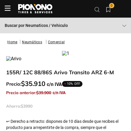
0
Buscar por
Neumaticos / Vehiculo
Neumáticos
Comercial
155R/ 12C 88/86S Arivo Transito ARZ 6-M
$
35
.
910
Precio:
10%
Precio anterior:
$
39
.
900
Ahorro:
$
3990
↩ Derecho a retracto: dispones de 10 días desde que recibes el
producto para arrepentirte de la compra, siempre que el