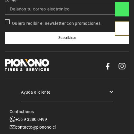
Correo*
Quiero recibir el newsletter con promociones.
Suscribirse
Ayuda al cliente
Términos y condiciones
Contactanos
Politica de Seguridad y Privacidad
+56 9 3380 0499
contacto@pionono.cl
Mis pedidos