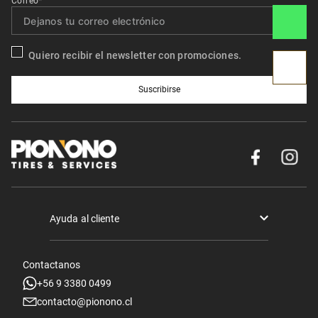
Correo*
Quiero recibir el newsletter con promociones.
Suscribirse
Ayuda al cliente
Términos y condiciones
Contactanos
Politica de Seguridad y Privacidad
+56 9 3380 0499
contacto@pionono.cl
Mis pedidos