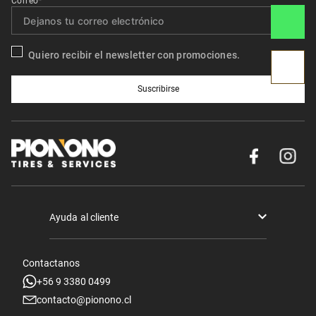
Correo*
Quiero recibir el newsletter con promociones.
Suscribirse
Ayuda al cliente
Términos y condiciones
Contactanos
Politica de Seguridad y Privacidad
+56 9 3380 0499
contacto@pionono.cl
Mis pedidos