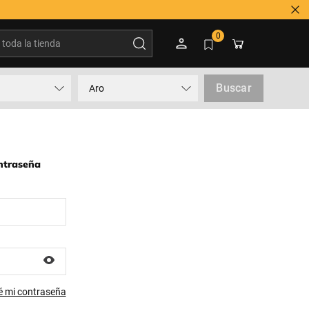
oda la tienda
0
Buscar
Aro
ontraseña
é mi contraseña