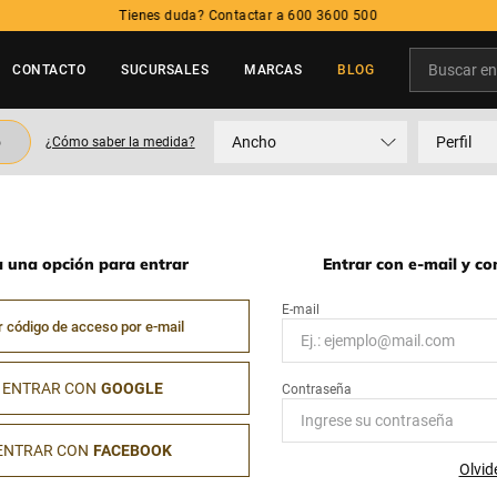
Tienes duda? Contactar a 600 3600 500
Buscar en t
CONTACTO
SUCURSALES
MARCAS
BLOG
TÉRMINOS MÁS BUSCADOS
o
Ancho
Perfil
¿Cómo saber la medida?
1
.
neumatico
2
.
215
3
.
235
a una opción para entrar
Entrar con e-mail y c
4
.
195
5
.
245
r código de acceso por e-mail
ENTRAR CON
GOOGLE
ENTRAR CON
FACEBOOK
Olvid